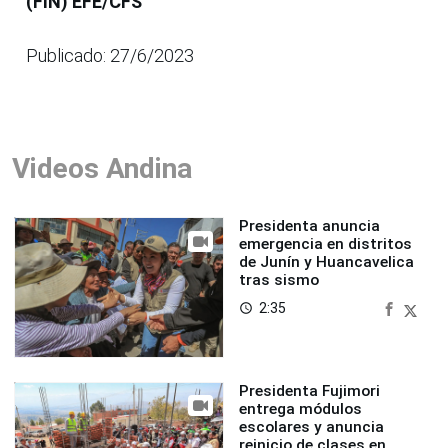
(FIN) EFE/CFS
Publicado: 27/6/2023
Videos Andina
Presidenta anuncia
emergencia en distritos
de Junín y Huancavelica
tras sismo
2:35
access_time
Presidenta Fujimori
entrega módulos
escolares y anuncia
reinicio de clases en