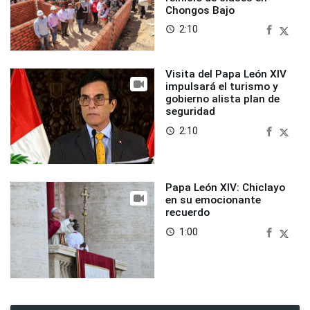
Chongos Bajo
2:10
access_time
Visita del Papa León XIV
impulsará el turismo y
gobierno alista plan de
seguridad
2:10
access_time
Papa León XIV: Chiclayo
en su emocionante
recuerdo
1:00
access_time