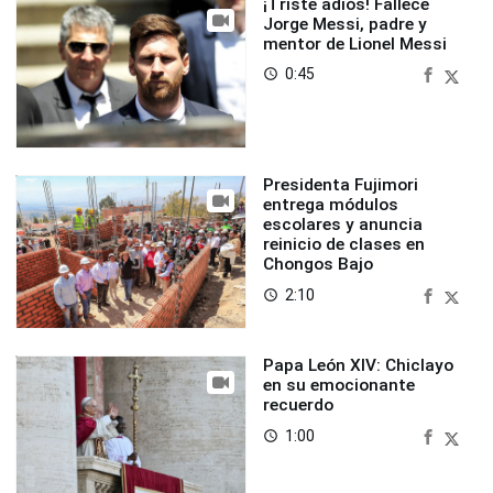
¡Triste adiós! Fallece
Jorge Messi, padre y
mentor de Lionel Messi
0:45
access_time
Presidenta Fujimori
entrega módulos
escolares y anuncia
reinicio de clases en
Chongos Bajo
2:10
access_time
Papa León XIV: Chiclayo
en su emocionante
recuerdo
1:00
access_time