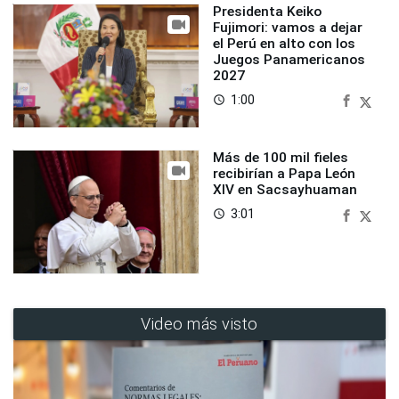
Presidenta Keiko
Fujimori: vamos a dejar
el Perú en alto con los
Juegos Panamericanos
2027
1:00
access_time
Más de 100 mil fieles
recibirían a Papa León
XIV en Sacsayhuaman
3:01
access_time
Video más visto