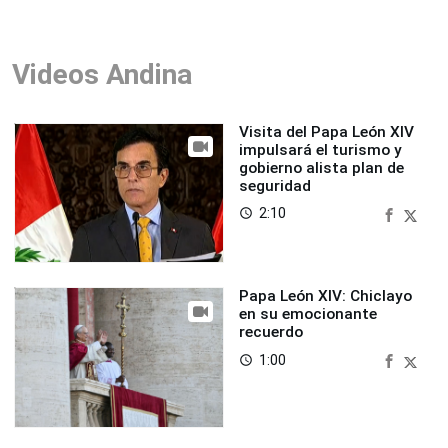
Videos Andina
Visita del Papa León XIV
impulsará el turismo y
gobierno alista plan de
seguridad
2:10
access_time
Papa León XIV: Chiclayo
en su emocionante
recuerdo
1:00
access_time