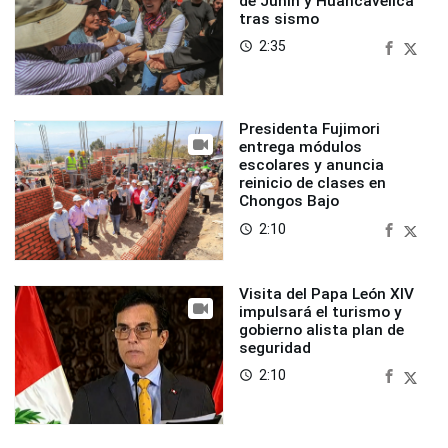
de Junín y Huancavelica
tras sismo
2:35
access_time
Presidenta Fujimori
entrega módulos
escolares y anuncia
reinicio de clases en
Chongos Bajo
2:10
access_time
Visita del Papa León XIV
impulsará el turismo y
gobierno alista plan de
seguridad
2:10
access_time