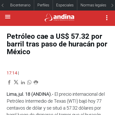
Bicentenario
Perfiles
Especiales
Normas legales
Petróleo cae a US$ 57.32 por
barril tras paso de huracán por
México
17:14
|
Lima, jul. 18 (ANDINA).-
El precio internacional del
Petróleo Intermedio de Texas (WTI) bajó hoy 77
centavos de dólar y se situó a 57.32 dólares por
barril luego de disiparse el temor que el huracán