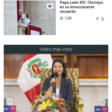
Papa León XIV: Chiclayo
en su emocionante
recuerdo
1:00
access_time
Video más visto