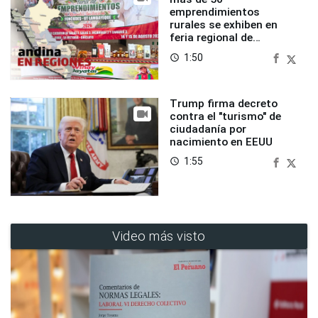
emprendimientos
rurales se exhiben en
feria regional de
Foncodes
1:50
access_time
Trump firma decreto
contra el "turismo" de
ciudadanía por
nacimiento en EEUU
1:55
access_time
Video más visto