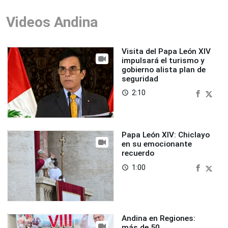
Videos Andina
Visita del Papa León XIV
impulsará el turismo y
gobierno alista plan de
seguridad
2:10
access_time
Papa León XIV: Chiclayo
en su emocionante
recuerdo
1:00
access_time
Andina en Regiones:
más de 50