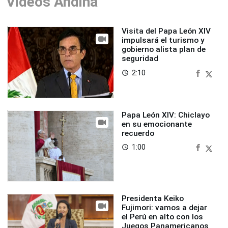
Videos Andina
Visita del Papa León XIV
impulsará el turismo y
gobierno alista plan de
seguridad
2:10
access_time
Papa León XIV: Chiclayo
en su emocionante
recuerdo
1:00
access_time
Presidenta Keiko
Fujimori: vamos a dejar
el Perú en alto con los
Juegos Panamericanos