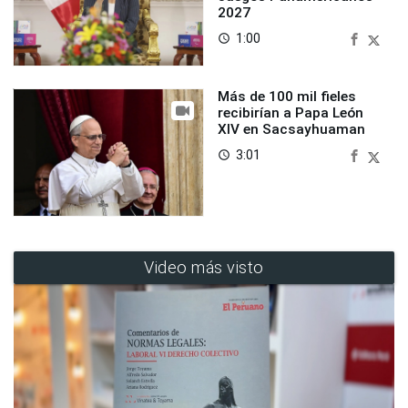
2027
1:00
access_time
Más de 100 mil fieles
recibirían a Papa León
XIV en Sacsayhuaman
3:01
access_time
Video más visto