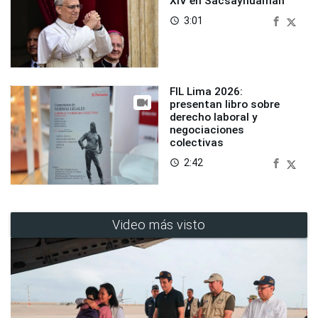
XIV en Sacsayhuaman
3:01
access_time
FIL Lima 2026:
presentan libro sobre
derecho laboral y
negociaciones
colectivas
2:42
access_time
Video más visto