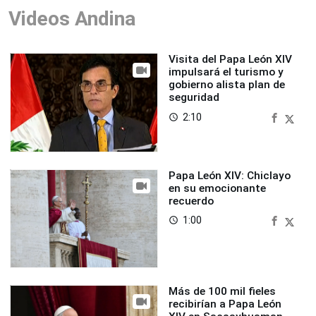
Videos Andina
Visita del Papa León XIV
impulsará el turismo y
gobierno alista plan de
seguridad
2:10
access_time
Papa León XIV: Chiclayo
en su emocionante
recuerdo
1:00
access_time
Más de 100 mil fieles
recibirían a Papa León