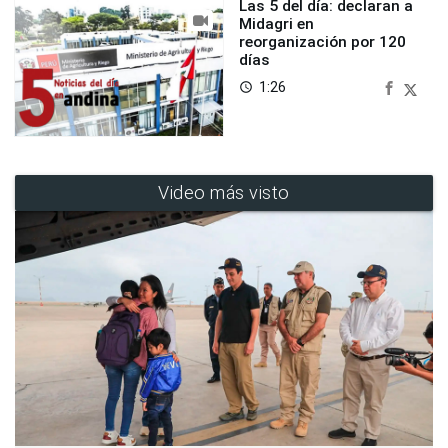
Las 5 del día: declaran a
Midagri en
reorganización por 120
días
1:26
access_time
Video más visto