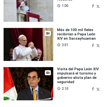
1:00
access_time
Más de 100 mil fieles
recibirían a Papa León
XIV en Sacsayhuaman
3:01
access_time
Visita del Papa León XIV
impulsará el turismo y
gobierno alista plan de
seguridad
2:10
access_time