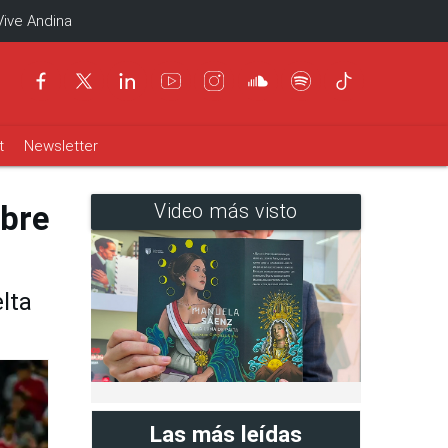
Vive Andina
t
Newsletter
obre
Video más visto
lta
Las más leídas