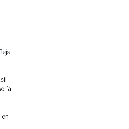
fleja
sil
sería
l en