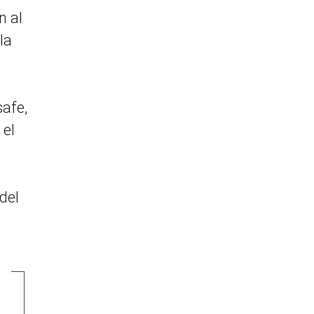
n al
la
safe,
 el
del