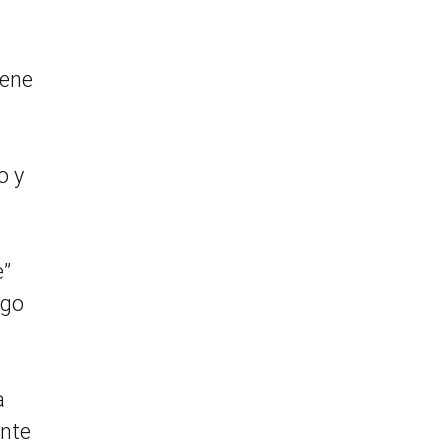
iene
o y
e”
ygo
a
ante