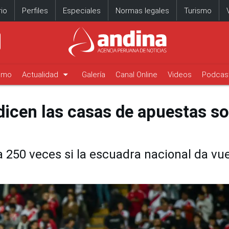
io
Perfiles
Especiales
Normas legales
Turismo
arrow_drop_down
timo
Actualidad
Galería
Canal Online
Videos
Podcas
 dicen las casas de apuestas s
 250 veces si la escuadra nacional da vue