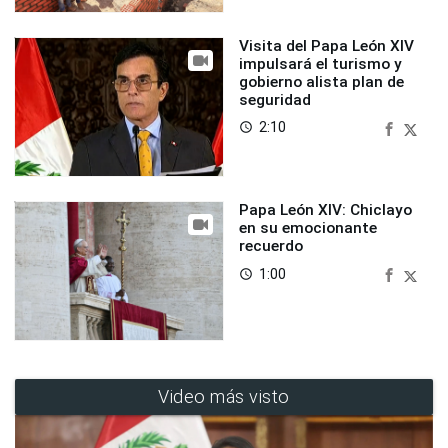
Visita del Papa León XIV
impulsará el turismo y
gobierno alista plan de
seguridad
2:10
access_time
Papa León XIV: Chiclayo
en su emocionante
recuerdo
1:00
access_time
Video más visto