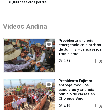
40,000 pasajeros por día
Videos Andina
Presidenta anuncia
emergencia en distritos
de Junín y Huancavelica
tras sismo
2:35
access_time
Presidenta Fujimori
entrega módulos
escolares y anuncia
reinicio de clases en
Chongos Bajo
2:10
access_time