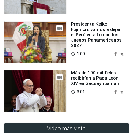
Presidenta Keiko
Fujimori: vamos a dejar
el Perú en alto con los
Juegos Panamericanos
2027
1:00
access_time
Más de 100 mil fieles
recibirían a Papa León
XIV en Sacsayhuaman
3:01
access_time
Video más visto