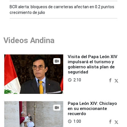
BCR alerta: bloqueos de carreteras afectan en 0.2 puntos
crecimiento de julio
Videos Andina
Visita del Papa León XIV
impulsará el turismo y
gobierno alista plan de
seguridad
2:10
access_time
Papa León XIV: Chiclayo
en su emocionante
recuerdo
1:00
access_time