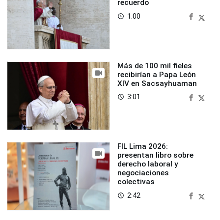
recuerdo
1:00
access_time
Más de 100 mil fieles
recibirían a Papa León
XIV en Sacsayhuaman
3:01
access_time
FIL Lima 2026:
presentan libro sobre
derecho laboral y
negociaciones
colectivas
2:42
access_time