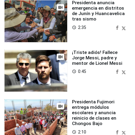
Presidenta anuncia
emergencia en distritos
de Junín y Huancavelica
tras sismo
2:35
access_time
¡Triste adiós! Fallece
Jorge Messi, padre y
mentor de Lionel Messi
0:45
access_time
Presidenta Fujimori
entrega módulos
escolares y anuncia
reinicio de clases en
Chongos Bajo
2:10
access_time