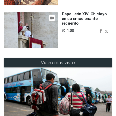
Papa León XIV: Chiclayo
en su emocionante
recuerdo
1:00
access_time
Video más visto