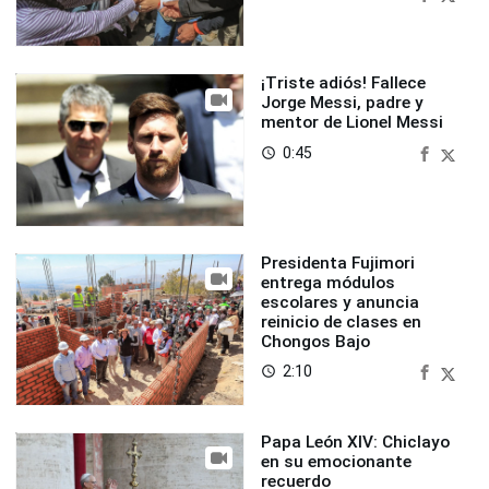
¡Triste adiós! Fallece
Jorge Messi, padre y
mentor de Lionel Messi
0:45
access_time
Presidenta Fujimori
entrega módulos
escolares y anuncia
reinicio de clases en
Chongos Bajo
2:10
access_time
Papa León XIV: Chiclayo
en su emocionante
recuerdo