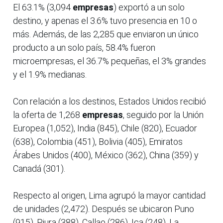
El 63.1% (3,094
empresas
) exportó a un solo
destino, y apenas el 3.6% tuvo presencia en 10 o
más. Además, de las 2,285 que enviaron un único
producto a un solo país, 58.4% fueron
microempresas, el 36.7% pequeñas, el 3% grandes
y el 1.9% medianas.
Con relación a los destinos, Estados Unidos recibió
la oferta de 1,268
empresas
, seguido por la Unión
Europea (1,052), India (845), Chile (820), Ecuador
(638), Colombia (451), Bolivia (405), Emiratos
Árabes Unidos (400), México (362), China (359) y
Canadá (301).
Respecto al origen, Lima agrupó la mayor cantidad
de unidades (2,472). Después se ubicaron Puno
(915), Piura (388), Callao (286), Ica (248), La