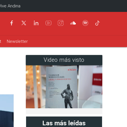
Vive Andina
t
Newsletter
Video más visto
Las más leídas