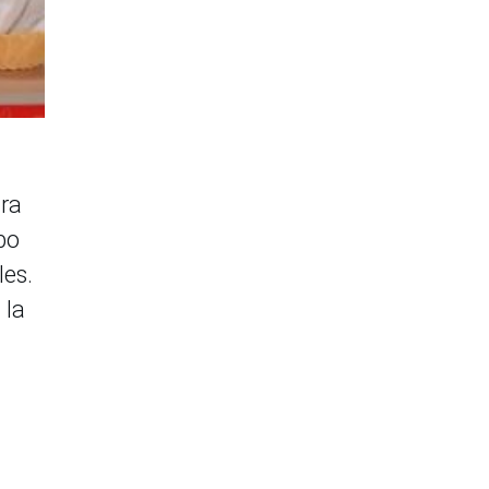
ara
bo
les.
 la