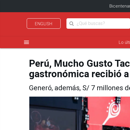
Bicentenar
ENGLISH
menu
Lo úl
Perú, Mucho Gusto Tacna
gastronómica recibió a
Generó, además, S/ 7 millones 