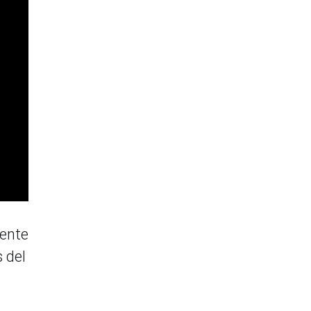
mente
s del