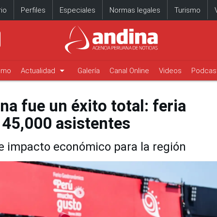
io
Perfiles
Especiales
Normas legales
Turismo
arrow_drop_down
timo
Actualidad
Galería
Canal Online
Videos
Podcas
 fue un éxito total: feria
 45,000 asistentes
de impacto económico para la región