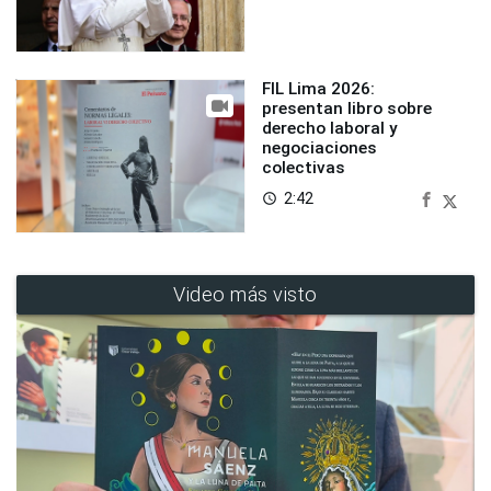
FIL Lima 2026:
presentan libro sobre
derecho laboral y
negociaciones
colectivas
2:42
access_time
Video más visto