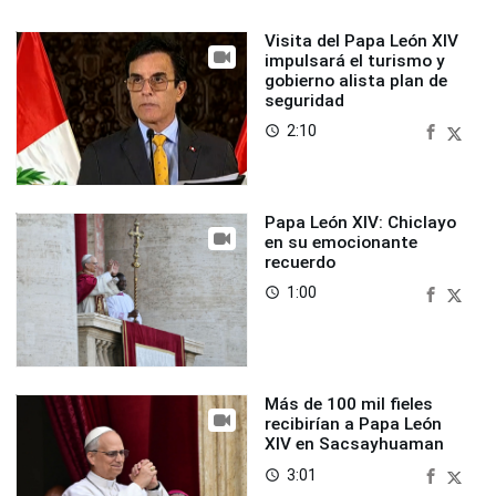
Visita del Papa León XIV
impulsará el turismo y
gobierno alista plan de
seguridad
2:10
access_time
Papa León XIV: Chiclayo
en su emocionante
recuerdo
1:00
access_time
Más de 100 mil fieles
recibirían a Papa León
XIV en Sacsayhuaman
3:01
access_time