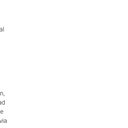
e
al
n,
ad
se
via