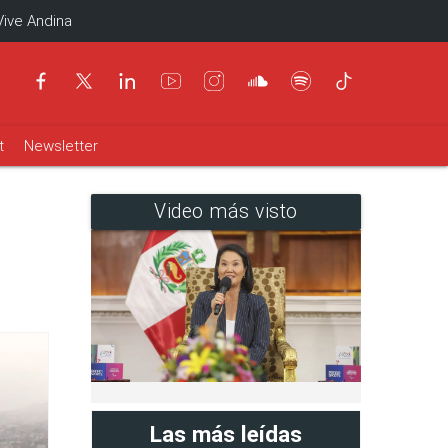
Vive Andina
t
Newsletter
Video más visto
Las más leídas