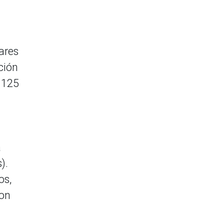
ares
ción
e 125
a
).
os,
ron