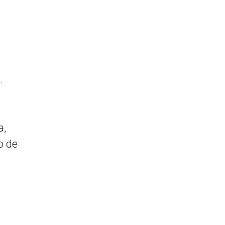
.
a,
o de