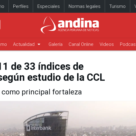
io
Perfiles
Especiales
Normas legales
Turismo
arrow_drop_down
timo
Actualidad
Galería
Canal Online
Videos
Podcas
11 de 33 índices de
según estudio de la CCL
como principal fortaleza