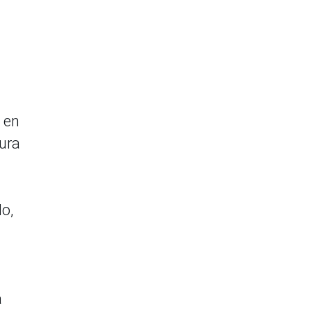
 en
tura
lo,
a