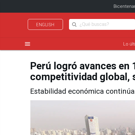
Bicentenar
ENGLISH
menu
Lo úl
Perú logró avances en 
competitividad global, 
Estabilidad económica continúa 