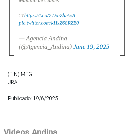
Mundial de Clubes
??
https://t.co/77EnZluAxA
pic.twitter.com/kHxZ68RZE0
— Agencia Andina
(@Agencia_Andina)
June 19, 2025
(FIN) MEG
JRA
Publicado: 19/6/2025
Videos Andina