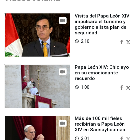
Visita del Papa León XIV
impulsará el turismo y
gobierno alista plan de
seguridad
2:10
access_time
Papa León XIV: Chiclayo
en su emocionante
recuerdo
1:00
access_time
Más de 100 mil fieles
recibirían a Papa León
XIV en Sacsayhuaman
3:01
access_time