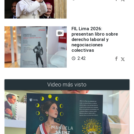
FIL Lima 2026:
presentan libro sobre
derecho laboral y
negociaciones
colectivas
2:42
access_time
Video más visto