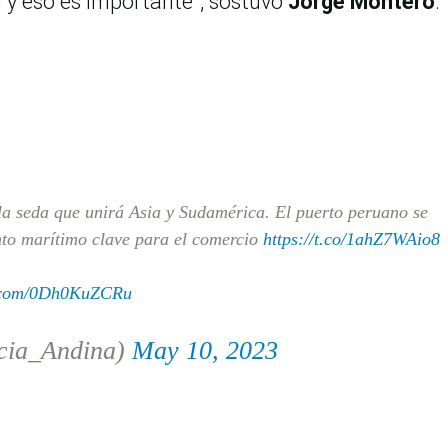
 y eso es importante”, sostuvo
Jorge Montero
.
a seda que unirá Asia y Sudamérica. El puerto peruano se
nto marítimo clave para el comercio
https://t.co/1ahZ7WAio8
r.com/0Dh0KuZCRu
cia_Andina)
May 10, 2023