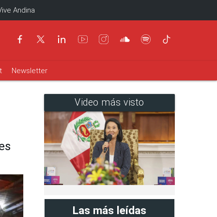
Vive Andina
t
Newsletter
Video más visto
es
Las más leídas