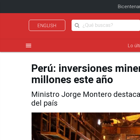
Bicentenar
ENGLISH
menu
Lo úl
Perú: inversiones mine
millones este año
Ministro Jorge Montero destaca 
del país