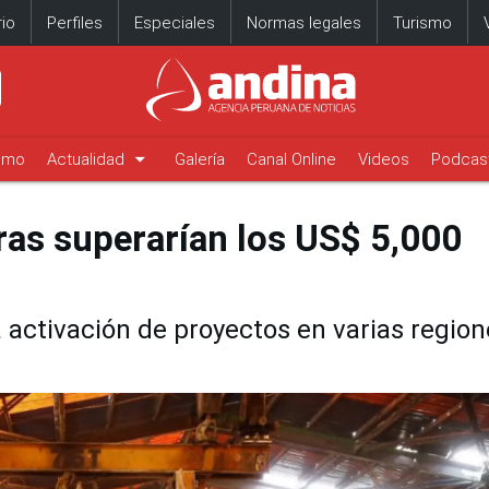
io
Perfiles
Especiales
Normas legales
Turismo
arrow_drop_down
timo
Actualidad
Galería
Canal Online
Videos
Podcas
ras superarían los US$ 5,000
activación de proyectos en varias region