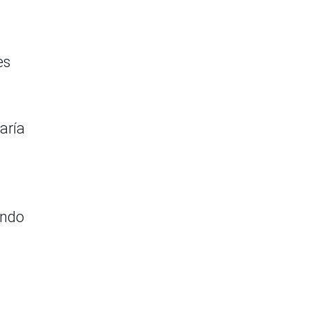
es
aría
ando