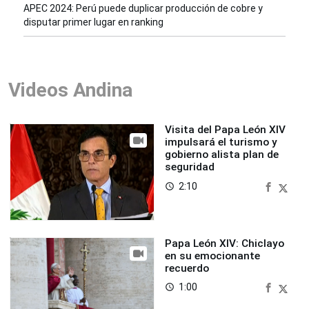
APEC 2024: Perú puede duplicar producción de cobre y
disputar primer lugar en ranking
Videos Andina
Visita del Papa León XIV
impulsará el turismo y
gobierno alista plan de
seguridad
2:10
access_time
Papa León XIV: Chiclayo
en su emocionante
recuerdo
1:00
access_time