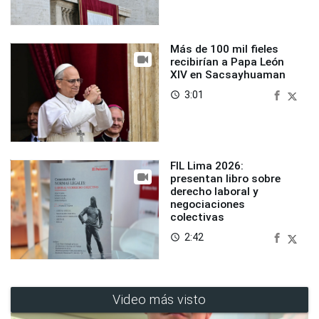
Más de 100 mil fieles
recibirían a Papa León
XIV en Sacsayhuaman
3:01
access_time
FIL Lima 2026:
presentan libro sobre
derecho laboral y
negociaciones
colectivas
2:42
access_time
Video más visto