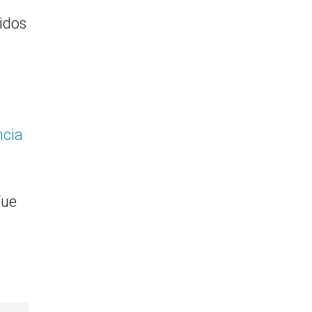
idos
ncia
fue