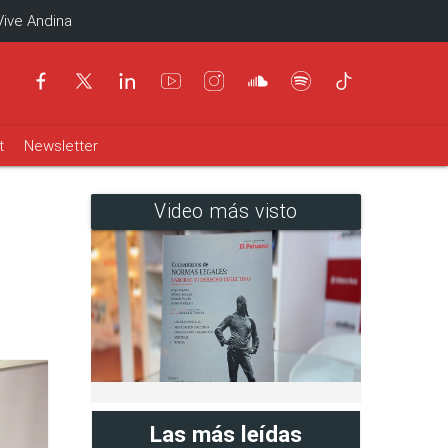
Vive Andina
t
Newsletter
Video más visto
Las más leídas