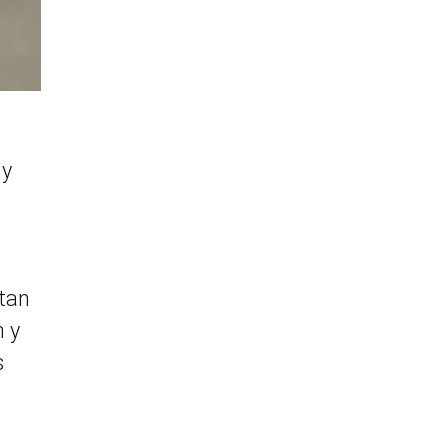
 y
itan
m y
s