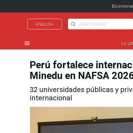
Bicentenar
ENGLISH
menu
Lo úl
Perú fortalece internac
Minedu en NAFSA 202
32 universidades públicas y pri
internacional