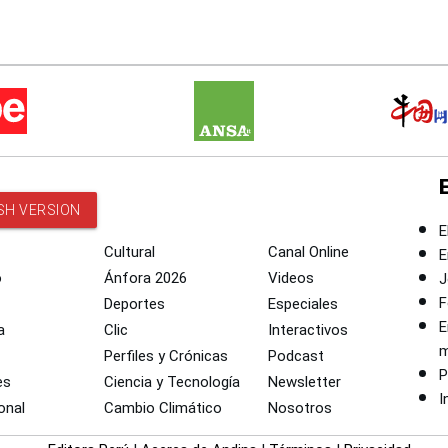
SH VERSION
E
Cultural
Canal Online
E
o
Ánfora 2026
Videos
J
F
Deportes
Especiales
E
a
Clic
Interactivos
m
Perfiles y Crónicas
Podcast
P
es
Ciencia y Tecnología
Newsletter
I
onal
Cambio Climático
Nosotros