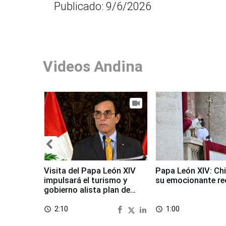
Publicado: 9/6/2026
Videos Andina
Visita del Papa León XIV
Papa León XIV: Chi
impulsará el turismo y
su emocionante re
gobierno alista plan de
seguridad
2:10
1:00
access_time
access_time