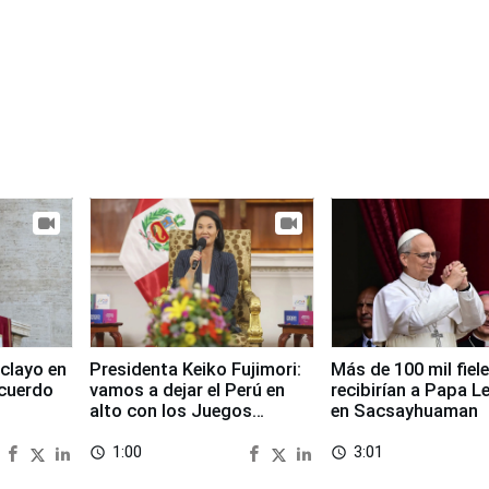
clayo en
Presidenta Keiko Fujimori:
Más de 100 mil fiel
cuerdo
vamos a dejar el Perú en
recibirían a Papa L
alto con los Juegos
en Sacsayhuaman
Panamericanos 2027
1:00
3:01
access_time
access_time