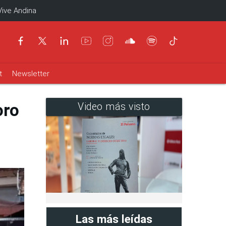
Vive Andina
t
Newsletter
oro
Video más visto
Las más leídas