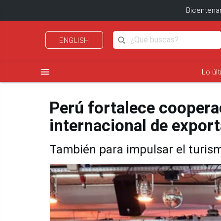
Bicentenar
ENGLISH
menu
Lo úl
Perú fortalece coopera
internacional de expor
También para impulsar el turis