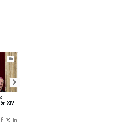
es
eón XIV