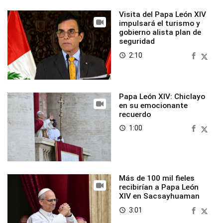
Visita del Papa León XIV
impulsará el turismo y
gobierno alista plan de
seguridad
2:10
access_time
Papa León XIV: Chiclayo
en su emocionante
recuerdo
1:00
access_time
Más de 100 mil fieles
recibirían a Papa León
XIV en Sacsayhuaman
3:01
access_time