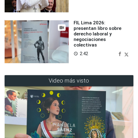
FIL Lima 2026:
presentan libro sobre
derecho laboral y
negociaciones
colectivas
2:42
access_time
Video más visto