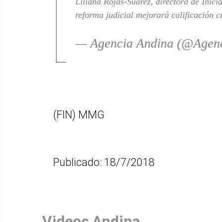
Liliana Rojas-Suárez, directora de Inic
reforma judicial mejorará calificación c
— Agencia Andina (@Agen
(FIN) MMG
Publicado: 18/7/2018
Videos Andina