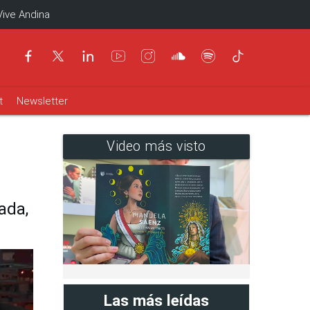
Vive Andina
t
Newsletter
Video más visto
ada,
Las más leídas