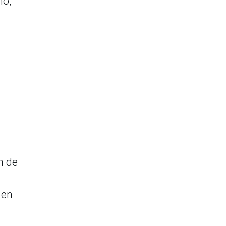
ño,
n de
 en