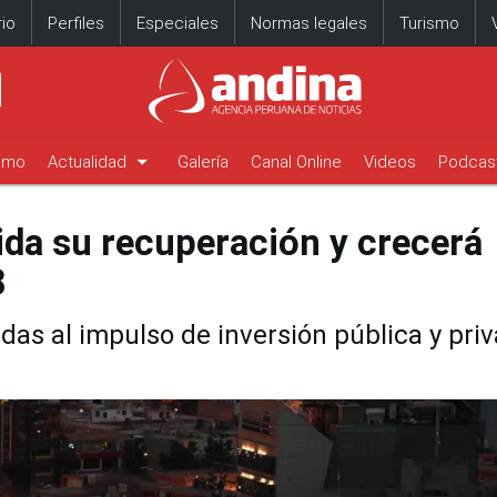
io
Perfiles
Especiales
Normas legales
Turismo
arrow_drop_down
timo
Actualidad
Galería
Canal Online
Videos
Podcas
da su recuperación y crecerá
8
as al impulso de inversión pública y priv