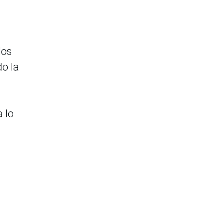
los
do la
a lo