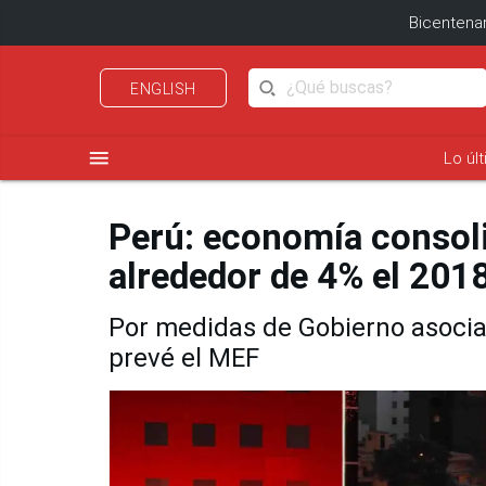
Bicentenar
ENGLISH
menu
Lo úl
Perú: economía consoli
alrededor de 4% el 201
Por medidas de Gobierno asociad
prevé el MEF