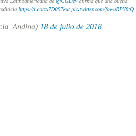
iativa Latinoamericana de
@CGDev
afirma que una buena
rediticia
https://t.co/zx7D097kut
pic.twitter.com/fowuRPY8tQ
cia_Andina)
18 de julio de 2018