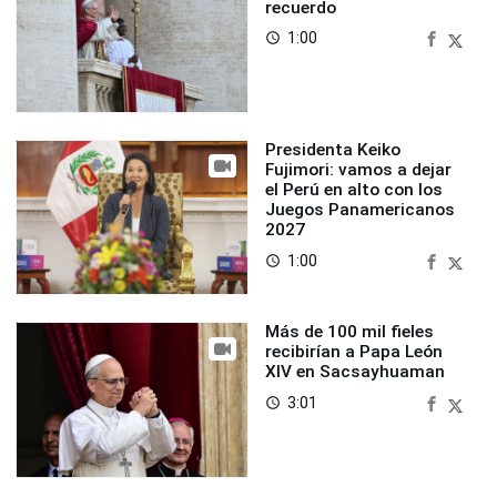
recuerdo
1:00
access_time
Presidenta Keiko
Fujimori: vamos a dejar
el Perú en alto con los
Juegos Panamericanos
2027
1:00
access_time
Más de 100 mil fieles
recibirían a Papa León
XIV en Sacsayhuaman
3:01
access_time