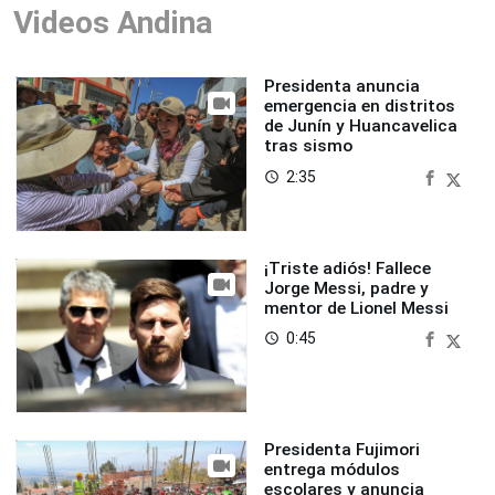
Videos Andina
Presidenta anuncia
emergencia en distritos
de Junín y Huancavelica
tras sismo
2:35
access_time
¡Triste adiós! Fallece
Jorge Messi, padre y
mentor de Lionel Messi
0:45
access_time
Presidenta Fujimori
entrega módulos
escolares y anuncia