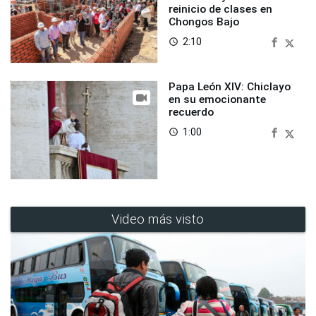
reinicio de clases en
Chongos Bajo
2:10
access_time
Papa León XIV: Chiclayo
en su emocionante
recuerdo
1:00
access_time
Video más visto