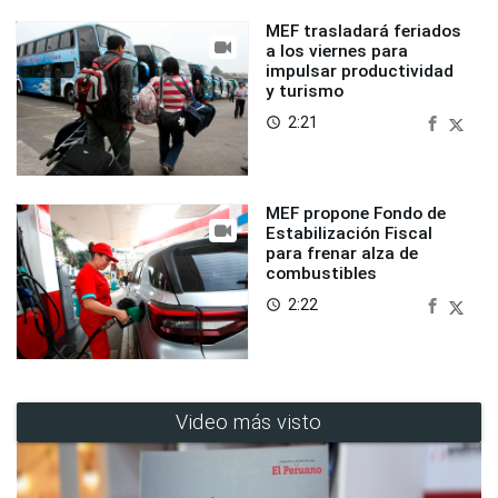
MEF trasladará feriados
a los viernes para
impulsar productividad
y turismo
2:21
access_time
MEF propone Fondo de
Estabilización Fiscal
para frenar alza de
combustibles
2:22
access_time
Video más visto