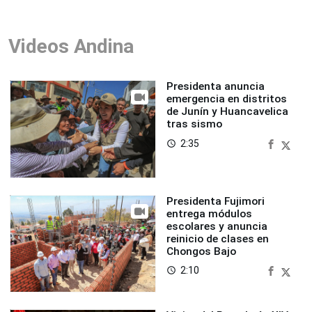
Videos Andina
Presidenta anuncia
emergencia en distritos
de Junín y Huancavelica
tras sismo
2:35
access_time
Presidenta Fujimori
entrega módulos
escolares y anuncia
reinicio de clases en
Chongos Bajo
2:10
access_time