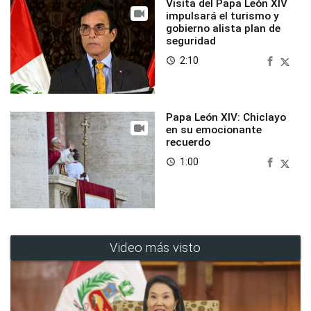
Visita del Papa León XIV
impulsará el turismo y
gobierno alista plan de
seguridad
2:10
access_time
Papa León XIV: Chiclayo
en su emocionante
recuerdo
1:00
access_time
Video más visto