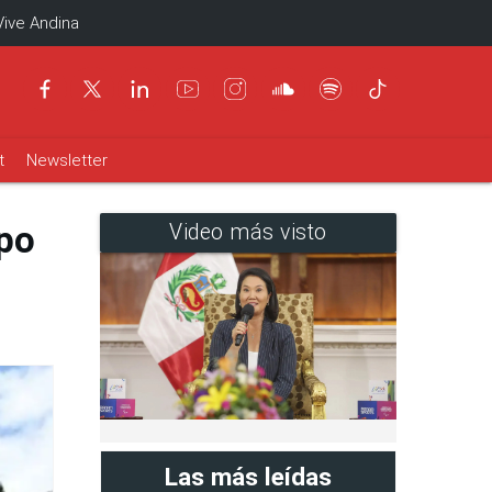
Vive Andina
t
Newsletter
spo
Video más visto
Las más leídas