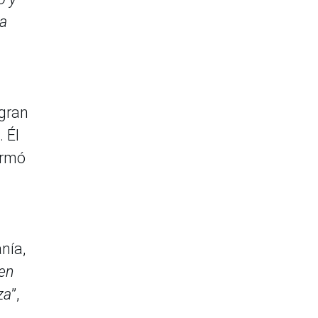
da
 gran
 Él
irmó
nía,
en
za
”,