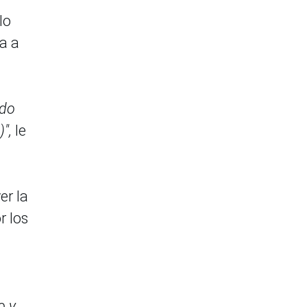
lo
a a
ndo
",
le
er la
r los
o y