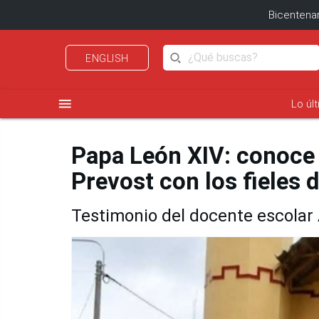
Bicentenar
ENGLISH
menu
Lo úl
Papa León XIV: conoce 
Prevost con los fieles 
Testimonio del docente escola