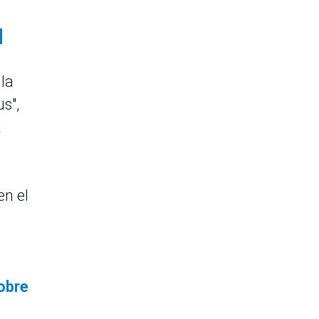
]
la
us",
a
en el
obre