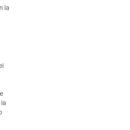
n la
el
ue
 la
o