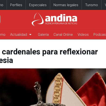
io
Perfiles
Especiales
Normas legales
Turismo
arrow_drop_down
timo
Actualidad
Galería
Canal Online
Videos
Podcas
 cardenales para reflexionar
esia