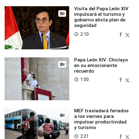
Visita del Papa León XIV
impulsará el turismo y
gobierno alista plan de
seguridad
2:10
access_time
Papa León XIV: Chiclayo
en su emocionante
recuerdo
1:00
access_time
MEF trasladará feriados
a los viernes para
impulsar productividad
y turismo
2:21
access_time