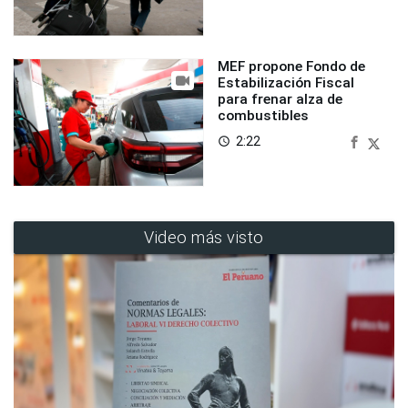
MEF propone Fondo de
Estabilización Fiscal
para frenar alza de
combustibles
2:22
access_time
Video más visto