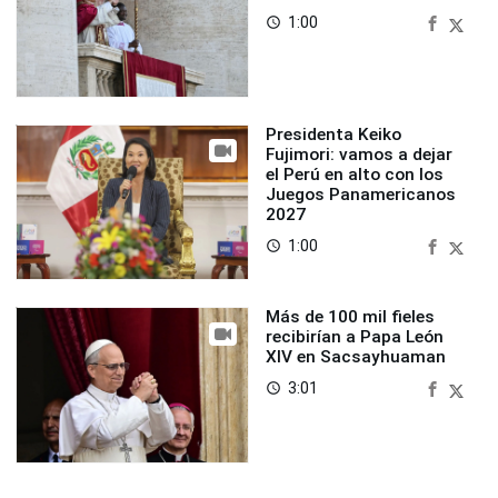
1:00
access_time
Presidenta Keiko
Fujimori: vamos a dejar
el Perú en alto con los
Juegos Panamericanos
2027
1:00
access_time
Más de 100 mil fieles
recibirían a Papa León
XIV en Sacsayhuaman
3:01
access_time