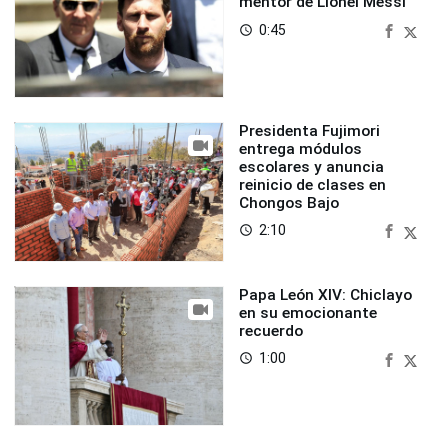
mentor de Lionel Messi
0:45
access_time
Presidenta Fujimori
entrega módulos
escolares y anuncia
reinicio de clases en
Chongos Bajo
2:10
access_time
Papa León XIV: Chiclayo
en su emocionante
recuerdo
1:00
access_time