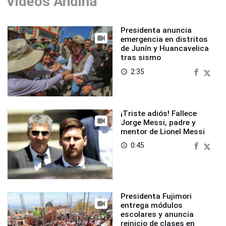
Videos Andina
Presidenta anuncia
emergencia en distritos
de Junín y Huancavelica
tras sismo
2:35
access_time
¡Triste adiós! Fallece
Jorge Messi, padre y
mentor de Lionel Messi
0:45
access_time
Presidenta Fujimori
entrega módulos
escolares y anuncia
reinicio de clases en