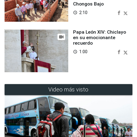
Chongos Bajo
2:10
access_time
Papa León XIV: Chiclayo
en su emocionante
recuerdo
1:00
access_time
Video más visto