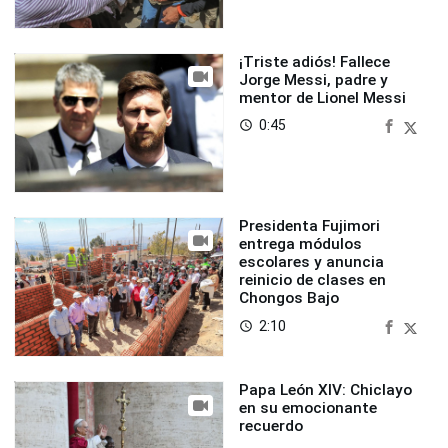
¡Triste adiós! Fallece
Jorge Messi, padre y
mentor de Lionel Messi
0:45
access_time
Presidenta Fujimori
entrega módulos
escolares y anuncia
reinicio de clases en
Chongos Bajo
2:10
access_time
Papa León XIV: Chiclayo
en su emocionante
recuerdo