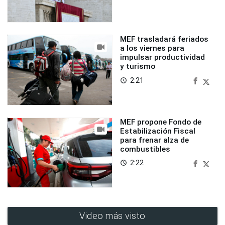
MEF trasladará feriados
a los viernes para
impulsar productividad
y turismo
2:21
access_time
MEF propone Fondo de
Estabilización Fiscal
para frenar alza de
combustibles
2:22
access_time
Video más visto