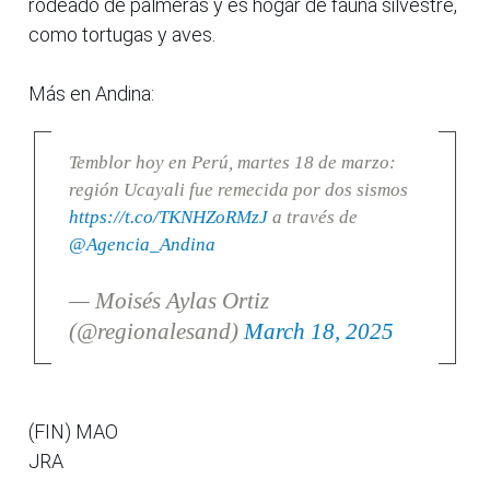
rodeado de palmeras y es hogar de fauna silvestre,
como tortugas y aves.
Más en Andina:
Temblor hoy en Perú, martes 18 de marzo:
región Ucayali fue remecida por dos sismos
https://t.co/TKNHZoRMzJ
a través de
@Agencia_Andina
— Moisés Aylas Ortiz
(@regionalesand)
March 18, 2025
(FIN) MAO
JRA