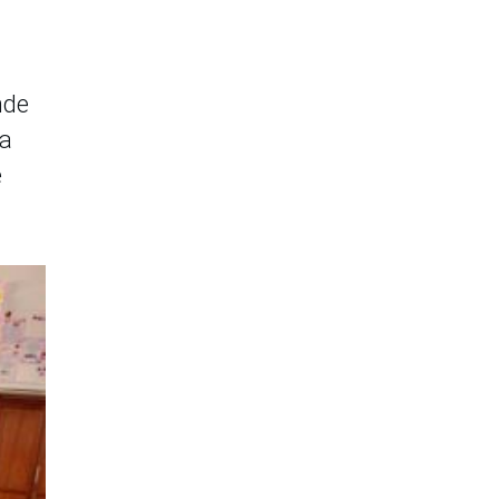
nde
la
e