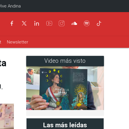
Vive Andina
t
Newsletter
ta
Video más visto
.
Las más leídas