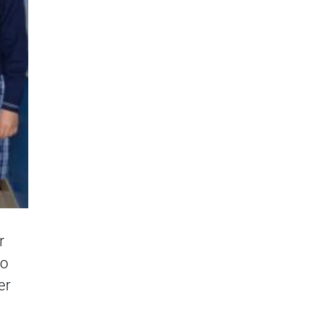
r
do
er