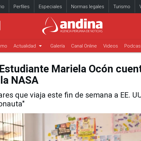
io
Perfiles
Especiales
Normas legales
Turismo
arrow_drop_down
timo
Actualidad
Galería
Canal Online
Videos
Podcas
 Estudiante Mariela Ocón cuen
 la NASA
ares que viaja este fin de semana a EE. UU
ronauta"