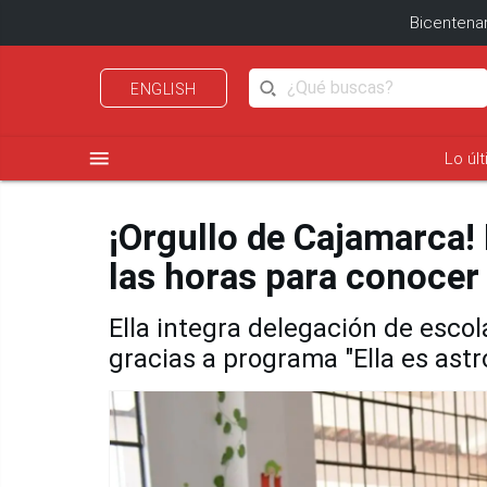
Bicentenar
ENGLISH
menu
Lo úl
¡Orgullo de Cajamarca!
las horas para conocer
Ella integra delegación de escol
gracias a programa "Ella es ast