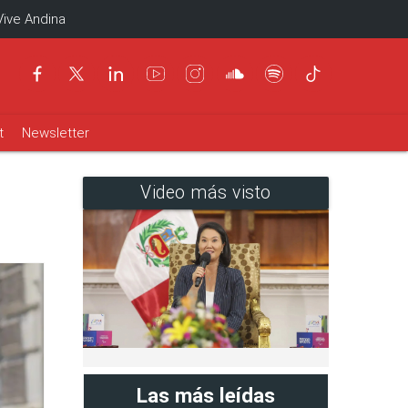
Vive Andina
t
Newsletter
l
Video más visto
Las más leídas