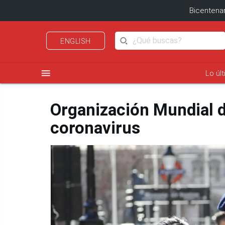
Bicentenar
ENGLISH
menu
Lo úl
Organización Mundial d
coronavirus