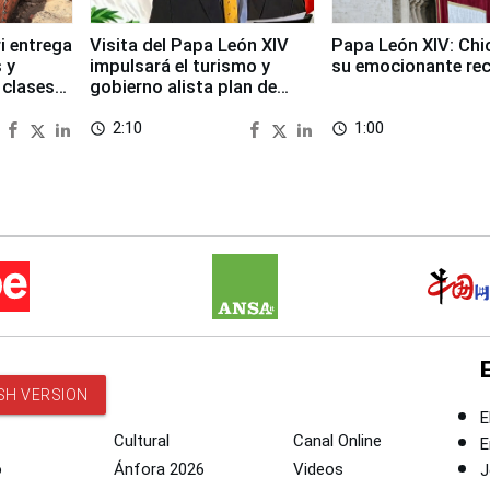
i entrega
Visita del Papa León XIV
Papa León XIV: Chi
 y
impulsará el turismo y
su emocionante re
 clases
gobierno alista plan de
seguridad
2:10
1:00
access_time
access_time
SH VERSION
E
Cultural
Canal Online
E
o
Ánfora 2026
Videos
J