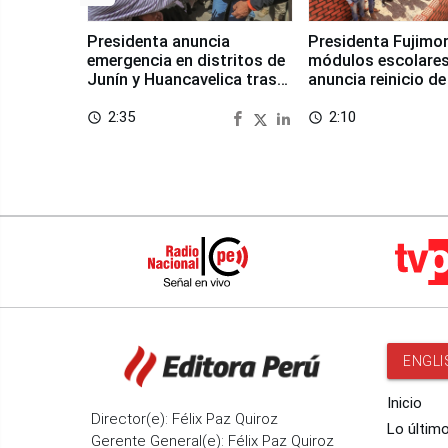
Presidenta anuncia
Presidenta Fujimor
emergencia en distritos de
módulos escolares
Junín y Huancavelica tras
anuncia reinicio de
sismo
en Chongos Bajo
2:35
2:10
access_time
access_time
ENGLI
Inicio
Director(e): Félix Paz Quiroz
Lo últim
Gerente General(e): Félix Paz Quiroz