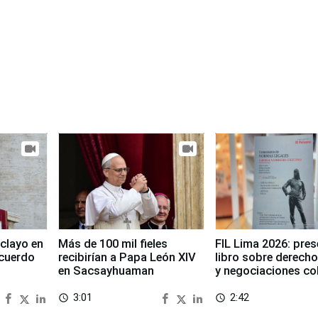
clayo en
Más de 100 mil fieles
FIL Lima 2026: pre
cuerdo
recibirían a Papa León XIV
libro sobre derecho
en Sacsayhuaman
y negociaciones co
3:01
2:42
access_time
access_time