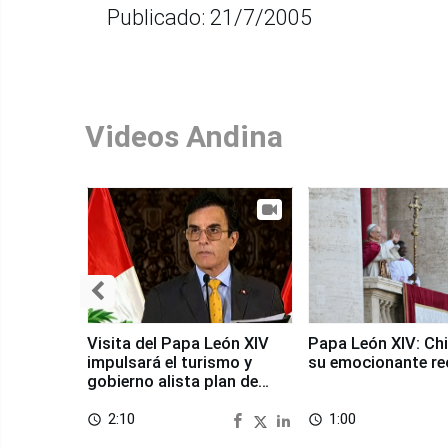
Publicado: 21/7/2005
Videos Andina
Visita del Papa León XIV
Papa León XIV: Chi
impulsará el turismo y
su emocionante re
gobierno alista plan de
seguridad
2:10
1:00
access_time
access_time