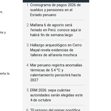
Cronograma de pagos 2026 de
sueldos y pensiones en el
es,
Estado peruano
Mañana 6 de agosto será
feriado en Perú: conoce aquí si
ria y
habrá fin de semana largo
Hallazgo arqueológico en Cerro
Mayal revela evidencias de
l
talleres de alfarería mochica
Mar peruano registra anomalías
térmicas de 5.4 °C y
erta la
calentamiento persistirá hasta
2027
ERM 2026: sepa cuántas
autoridades serán elegidas este
4 de octubre
"El retorno del primer pontífice