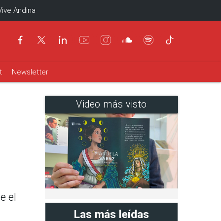
Vive Andina
t
Newsletter
Video más visto
e el
Las más leídas