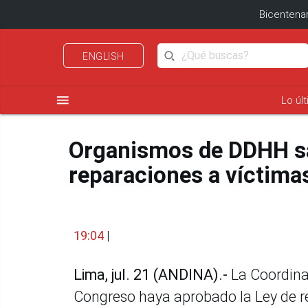
Bicentenar
ENGLISH
menu
Lo úl
Organismos de DDHH sa
reparaciones a víctimas
19:04
|
Lima, jul. 21 (ANDINA).-
La Coordina
Congreso haya aprobado la Ley de re