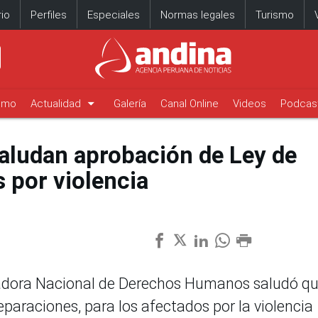
io
Perfiles
Especiales
Normas legales
Turismo
arrow_drop_down
timo
Actualidad
Galería
Canal Online
Videos
Podcas
ludan aprobación de Ley de
 por violencia
dora Nacional de Derechos Humanos saludó qu
paraciones, para los afectados por la violencia