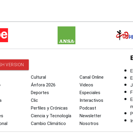
SH VERSION
E
Cultural
Canal Online
E
o
Ánfora 2026
Videos
J
F
Deportes
Especiales
E
a
Clic
Interactivos
m
Perfiles y Crónicas
Podcast
P
es
Ciencia y Tecnología
Newsletter
I
onal
Cambio Climático
Nosotros