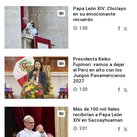
Papa León XIV: Chiclayo
en su emocionante
recuerdo
1:00
access_time
Presidenta Keiko
Fujimori: vamos a dejar
el Perú en alto con los
Juegos Panamericanos
2027
1:00
access_time
Más de 100 mil fieles
recibirían a Papa León
XIV en Sacsayhuaman
3:01
access_time