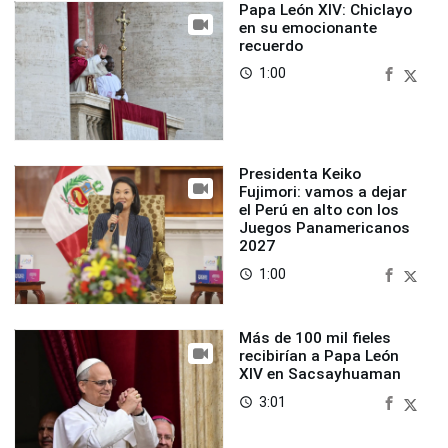
Papa León XIV: Chiclayo
en su emocionante
recuerdo
1:00
access_time
Presidenta Keiko
Fujimori: vamos a dejar
el Perú en alto con los
Juegos Panamericanos
2027
1:00
access_time
Más de 100 mil fieles
recibirían a Papa León
XIV en Sacsayhuaman
3:01
access_time