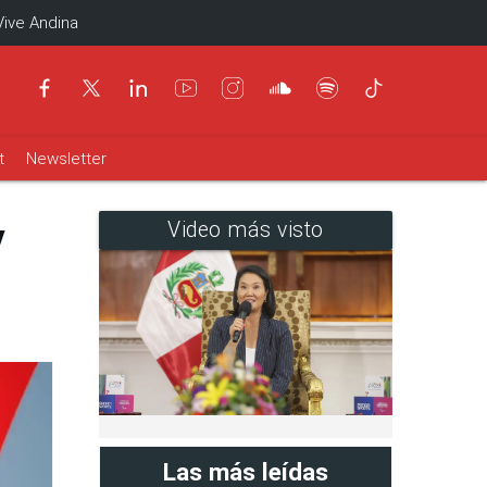
Vive Andina
t
Newsletter
y
Video más visto
Las más leídas