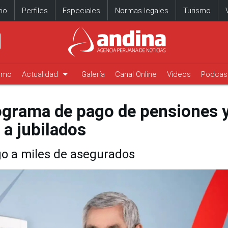
io
Perfiles
Especiales
Normas legales
Turismo
arrow_drop_down
timo
Actualidad
Galería
Canal Online
Videos
Podcas
ograma de pago de pensiones 
 a jubilados
ago a miles de asegurados