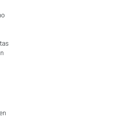
mo
tas
on
 en