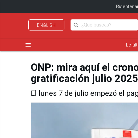
Bicentenar
ENGLISH
menu
Lo úl
ONP: mira aquí el cron
gratificación julio 2025
El lunes 7 de julio empezó el p