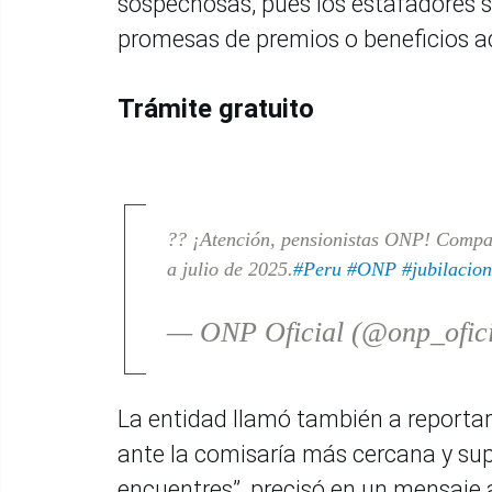
sospechosas, pues los estafadores s
promesas de premios o beneficios adi
Trámite gratuito
?? ¡Atención, pensionistas ONP! Compa
a julio de 2025.
#Peru
#ONP
#jubilacion
— ONP Oficial (@onp_ofic
La entidad llamó también a reportar 
ante la comisaría más cercana y sup
encuentres”, precisó en un mensaje a