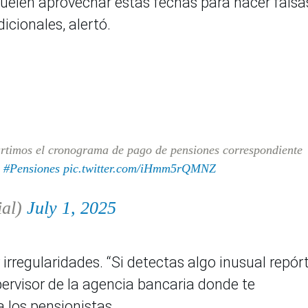
uelen aprovechar estas fechas para hacer falsa
cionales, alertó.
rtimos el cronograma de pago de pensiones correspondiente
#Pensiones
pic.twitter.com/iHmm5rQMNZ
ial)
July 1, 2025
irregularidades. “Si detectas algo inusual repór
ervisor de la agencia bancaria donde te
 los pensionistas.