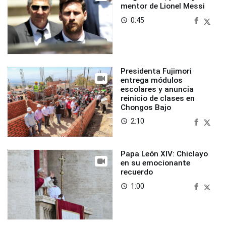
mentor de Lionel Messi
0:45
access_time
Presidenta Fujimori
entrega módulos
escolares y anuncia
reinicio de clases en
Chongos Bajo
2:10
access_time
Papa León XIV: Chiclayo
en su emocionante
recuerdo
1:00
access_time