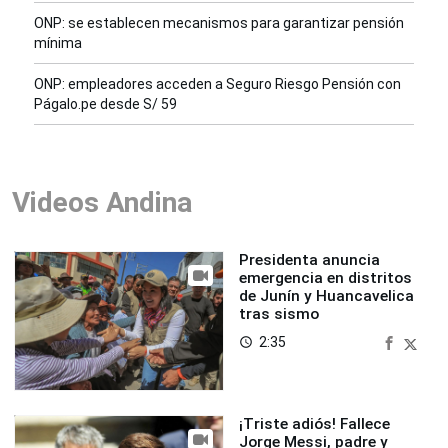
ONP: se establecen mecanismos para garantizar pensión
mínima
ONP: empleadores acceden a Seguro Riesgo Pensión con
Págalo.pe desde S/ 59
Videos Andina
Presidenta anuncia
emergencia en distritos
de Junín y Huancavelica
tras sismo
2:35
access_time
¡Triste adiós! Fallece
Jorge Messi, padre y