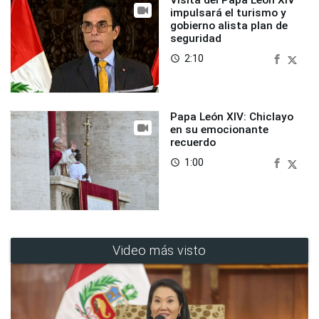
Visita del Papa León XIV
impulsará el turismo y
gobierno alista plan de
seguridad
2:10
access_time
Papa León XIV: Chiclayo
en su emocionante
recuerdo
1:00
access_time
Video más visto