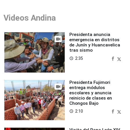
Videos Andina
Presidenta anuncia
emergencia en distritos
de Junín y Huancavelica
tras sismo
2:35
access_time
Presidenta Fujimori
entrega módulos
escolares y anuncia
reinicio de clases en
Chongos Bajo
2:10
access_time