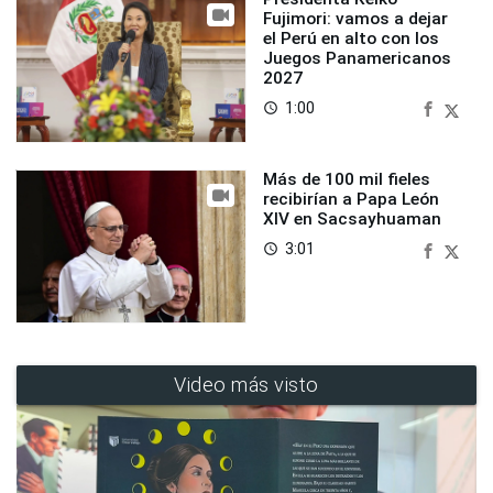
Fujimori: vamos a dejar
el Perú en alto con los
Juegos Panamericanos
2027
1:00
access_time
Más de 100 mil fieles
recibirían a Papa León
XIV en Sacsayhuaman
3:01
access_time
Video más visto