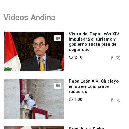
Videos Andina
Visita del Papa León XIV
impulsará el turismo y
gobierno alista plan de
seguridad
2:10
access_time
Papa León XIV: Chiclayo
en su emocionante
recuerdo
1:00
access_time
Presidenta Keiko