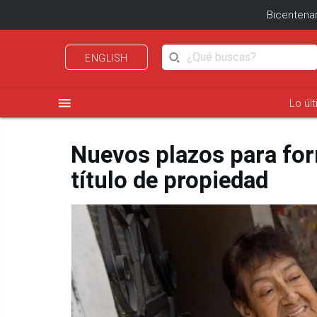
Bicentenar
ENGLISH
menu
Lo úl
Nuevos plazos para for
título de propiedad