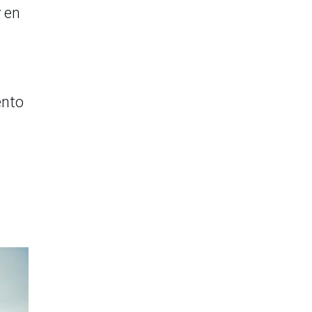
y en
ento