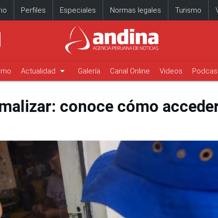
io
Perfiles
Especiales
Normas legales
Turismo
arrow_drop_down
timo
Actualidad
Galería
Canal Online
Videos
Podcas
malizar: conoce cómo acceder