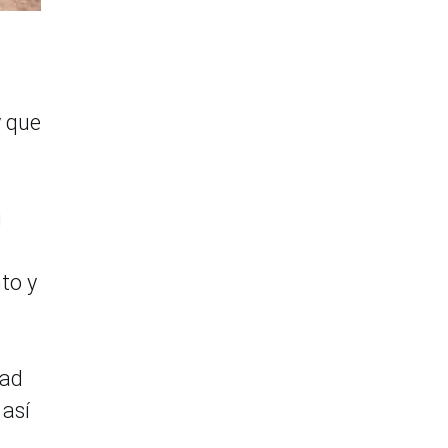
y que
u
to y
dad
 así