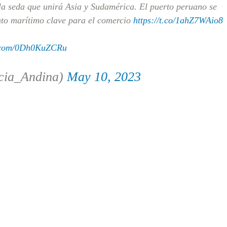
a seda que unirá Asia y Sudamérica. El puerto peruano se
nto marítimo clave para el comercio
https://t.co/1ahZ7WAio8
r.com/0Dh0KuZCRu
cia_Andina)
May 10, 2023