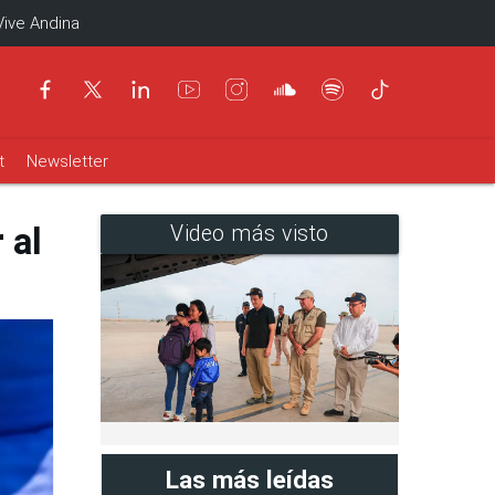
Vive Andina
t
Newsletter
 al
Video más visto
Las más leídas