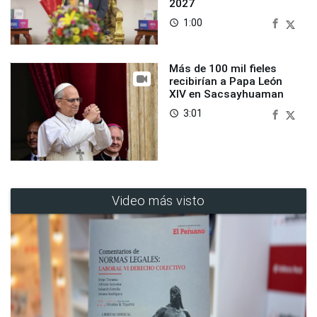
2027
1:00
access_time
Más de 100 mil fieles
recibirían a Papa León
XIV en Sacsayhuaman
3:01
access_time
Video más visto