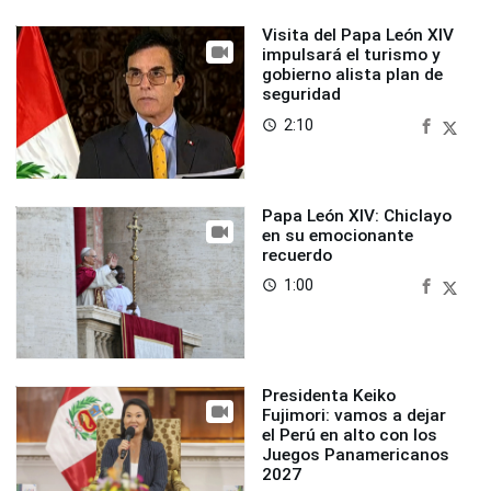
Visita del Papa León XIV
impulsará el turismo y
gobierno alista plan de
seguridad
2:10
access_time
Papa León XIV: Chiclayo
en su emocionante
recuerdo
1:00
access_time
Presidenta Keiko
Fujimori: vamos a dejar
el Perú en alto con los
Juegos Panamericanos
2027