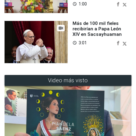
1:00
access_time
Más de 100 mil fieles
recibirían a Papa León
XIV en Sacsayhuaman
3:01
access_time
Video más visto