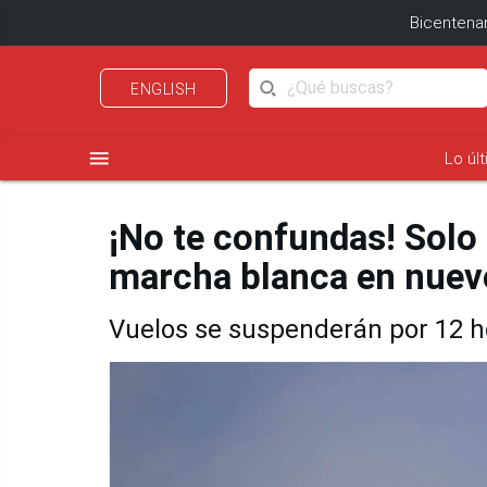
Bicentenar
ENGLISH
menu
Lo úl
¡No te confundas! Solo
marcha blanca en nuev
Vuelos se suspenderán por 12 h