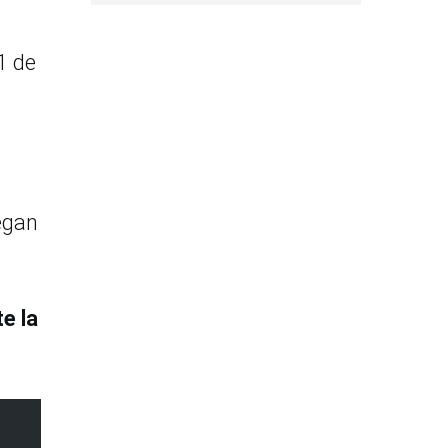
1 de
legan
e la