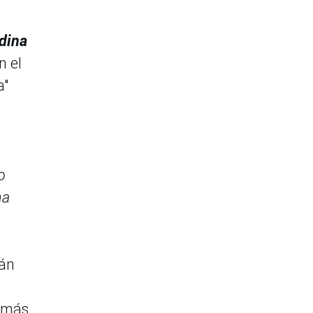
dina
n el
a"
o
na
rán
e más