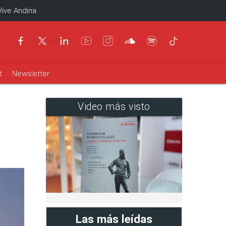
Vive Andina
t
Newsletter
Video más visto
Las más leídas