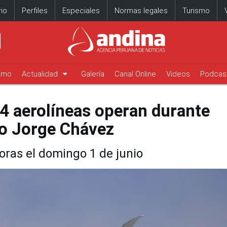
io
Perfiles
Especiales
Normas legales
Turismo
arrow_drop_down
timo
Actualidad
Galería
Canal Online
Videos
Podcas
 4 aerolíneas operan durante
o Jorge Chávez
oras el domingo 1 de junio