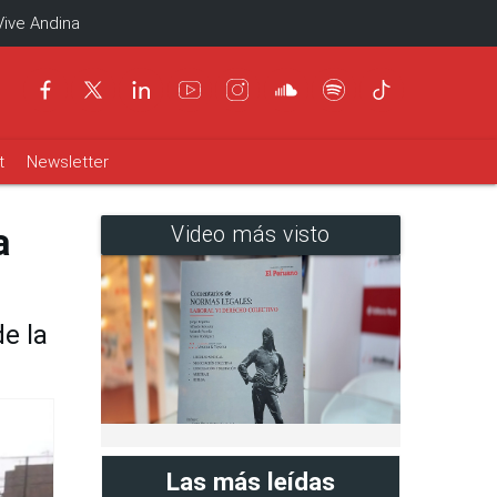
Vive Andina
t
Newsletter
a
Video más visto
e la
Las más leídas