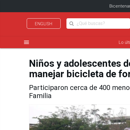
Bicentenar
ENGLISH
menu
Lo úl
Niños y adolescentes de
manejar bicicleta de f
Participaron cerca de 400 menor
Familia