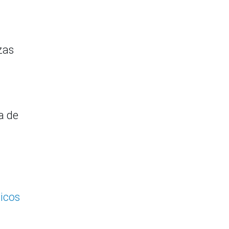
zas
a de
gicos