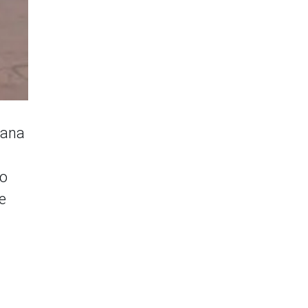
tana
so
e