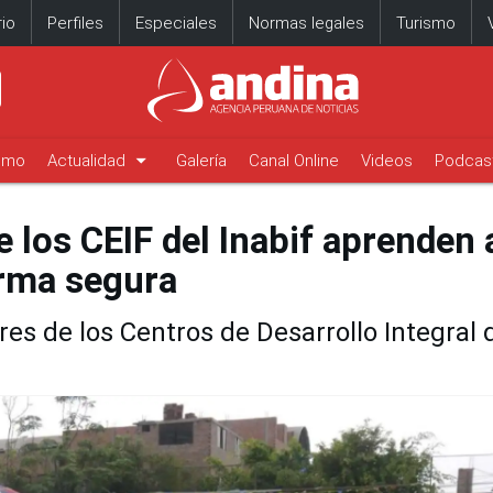
io
Perfiles
Especiales
Normas legales
Turismo
arrow_drop_down
timo
Actualidad
Galería
Canal Online
Videos
Podcas
 los CEIF del Inabif aprenden 
orma segura
es de los Centros de Desarrollo Integral d